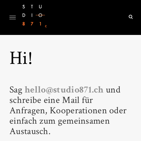
Skip
to
ope
content
sear
Studio 871c
for
Hi!
Sag
hello@studio871.ch
und
schreibe eine Mail für
Anfragen, Kooperationen oder
einfach zum gemeinsamen
Austausch.