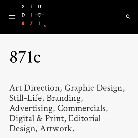
Skip
to
ope
content
sear
Studio 871c
for
871c
Art Direction, Graphic Design,
Still-Life, Branding,
Advertising, Commercials,
Digital & Print, Editorial
Design, Artwork.